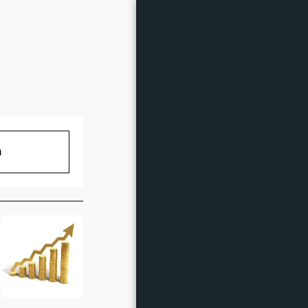
אירועים קרובים
מ
טבלת דירוג
מובילי טבלת ליגה
גלריה
צ'יפים ל-CLUB GG
Road To WSOP