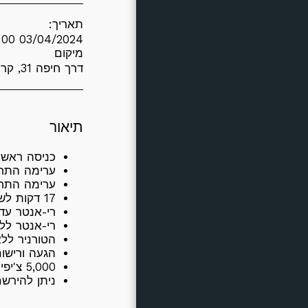
אודות
תאריך:
03/04/2024 20:00
יצירת קשר
מיקום
דרך חיפה 31, קרית אתא, Israel (
תיאור
כניסה ראשונה 200 - ריאנט
ערימה התחלתית לכני
ערימה התחלתית לריא
17 דקות לשלב עד ההפסקה. אחרי ההפסקה 15 דק' לשלב.
רי-אנטר עד סוף שלב 10 ו
רי-אנטר לל
הטורניר ללא
הגעה ורישום 19:30 - פלופ ראשון 0
5,000 צ'יפים לנרשמים מראש ומגיעים לפני 20:00.
ניתן להירש