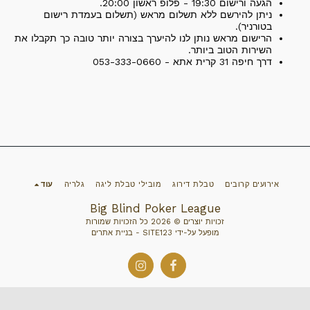
הגעה ורישום 19:30 - פלופ ראשון 20:00.
ניתן להירשם ללא תשלום מראש (תשלום בעמדת רישום
בטורניר).
הרישום מראש נותן לנו להיערך בצורה יותר טובה כך תקבלו את
השירות הטוב ביותר.
דרך חיפה 31 קרית אתא - 053-333-0660
אירועים קרובים
טבלת דירוג
מובילי טבלת ליגה
גלריה
עוד
Big Blind Poker League
זכויות יוצרים © 2026 כל הזכויות שמורות
מופעל על-ידי
SITE123
-
בניית אתרים