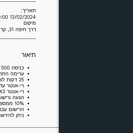
אודות
תאריך:
13/02/2024 20:00
יצירת קשר
מיקום
דרך חיפה 31, קרית אתא, Israel (
תיאור
כניסה 500
ערימה התחלתית 0,000
25 דקות לשלב
רי-אנטר עד סוף שלב 8 ו
רי-אנטר X3 לשחקן
הגעה ורישום 19:30 - פלופ ראשון 0
10% ממספר הכניסות אורזים שקיות ליום הגמר - וכבר במינימום פרסים.
הרישום עבור מקומות 1 עד 60 (הש
ניתן להירש