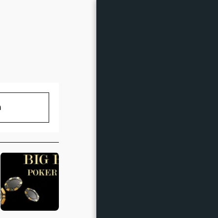
אירועים קרובים
מ
טבלת דירוג
מובילי טבלת ליגה
גלריה
צ'יפים ל-CLUB GG
Road To WSOP