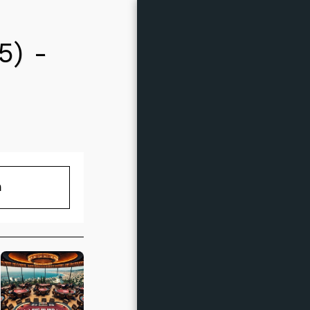
5) -
אירועים קרובים
טבלת דירוג
מ
מובילי טבלת ליגה
גלריה
צ'יפים ל-CLUB GG
Road To WSOP